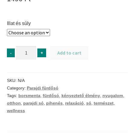
Illat és súly
Parajdi
-
+
Add to cart
fürdősó
citromfűvel
150g
SKU:
N/A
quantity
Category:
Parajdi fürdősó
Tags:
borsmenta
,
fürdősó
,
kényeztető élmény
,
nyugalom
,
otthon
,
parajdi só
,
pihenés
,
relaxáció
,
só
,
természet
,
wellness