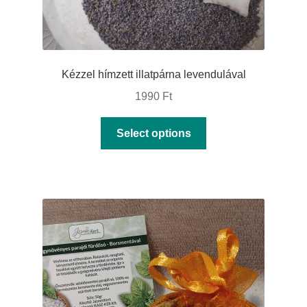
Kézzel hímzett illatpárna levendulával
1990
Ft
This
Select options
product
has
multiple
variants.
The
options
may
be
chosen