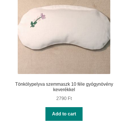
may
be
chosen
on
the
product
page
Tönkölypelyva szemmaszk 10 féle gyógynövény
keverékkel
2790
Ft
Add to cart