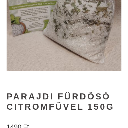
#65 (no title)
#89 (no title)
PARAJDI FÜRDŐSÓ
CITROMFŰVEL 150G
1490
Ft