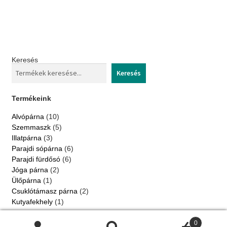
Keresés
Keresés
Termékeink
10
Alvópárna
10
products
5
Szemmaszk
5
products
3
Illatpárna
3
products
6
Parajdi sópárna
6
products
6
Parajdi fürdősó
6
products
2
Jóga párna
2
products
1
Ülőpárna
1
product
2
Csuklótámasz párna
2
products
1
Kutyafekhely
1
product
2022 © Jázmin kert. Minden jog fenntartva |
Adatkezelési
0