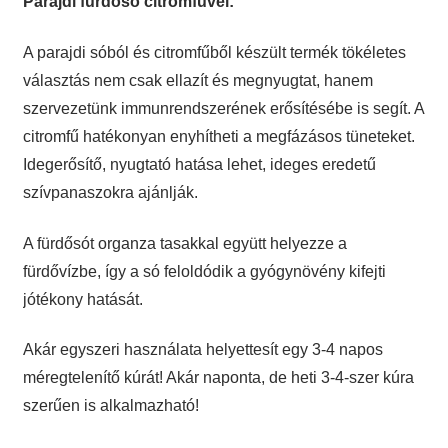
Parajdi fürdősó citromfűvel:
A parajdi sóból és citromfűből készült termék tökéletes
választás nem csak ellazít és megnyugtat, hanem
szervezetünk immunrendszerének erősítésébe is segít. A
citromfű hatékonyan enyhítheti a megfázásos tüneteket.
Idegerősítő, nyugtató hatása lehet, ideges eredetű
szívpanaszokra ajánlják.
A fürdősót organza tasakkal együtt helyezze a
fürdővízbe, így a só feloldódik a gyógynövény kifejti
jótékony hatását.
Akár egyszeri használata helyettesít egy 3-4 napos
méregtelenítő kúrát! Akár naponta, de heti 3-4-szer kúra
szerűen is alkalmazható!