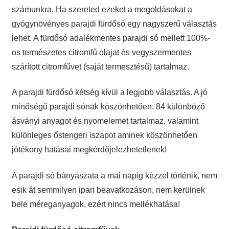
számunkra. Ha szereted ezeket a megoldásokat a
gyógynövényes parajdi fürdősó egy nagyszerű választás
lehet. A fürdősó adalékmentes parajdi só mellett 100%-
os természetes citromfű olajat és vegyszermentes
szárított citromfűvet (saját termesztésű) tartalmaz.
A parajdi fürdősó kétség kívül a legjobb választás. A jó
minőségű parajdi sónak köszönhetően, 84 különböző
ásványi anyagot és nyomelemet tartalmaz, valamint
különleges őstengeri iszapot aminek köszönhetően
jótékony hatásai megkérdőjelezhetetlenek!
A parajdi só bányászata a mai napig kézzel történik, nem
esik át semmilyen ipari beavatkozáson, nem kerülnek
bele méreganyagok, ezért nincs mellékhatása!