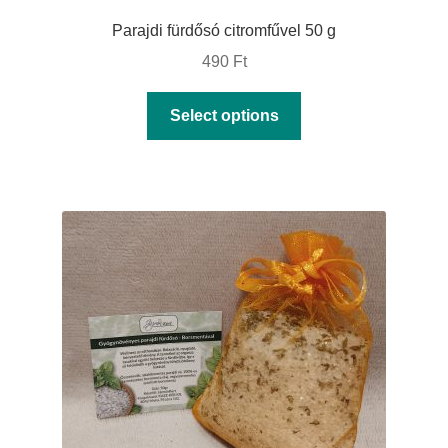
Parajdi fürdősó citromfűvel 50 g
490
Ft
This
Select options
product
has
multiple
variants.
The
options
may
be
chosen
on
the
product