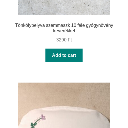
Tönkölypelyva szemmaszk 10 féle gyógynövény
keverékkel
3290
Ft
Add to cart