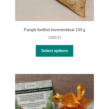
page
Parajdi fürdősó borsmentával 150 g
1490
Ft
This
Select options
product
has
multiple
variants.
The
options
may
be