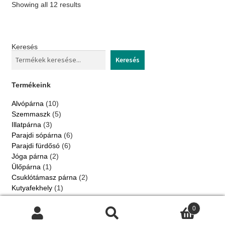
Showing all 12 results
options
may
be
Keresés
chosen
Keresés
on
the
Termékeink
product
10
Alvópárna
10
page
products
5
Szemmaszk
5
products
3
Illatpárna
3
products
6
Parajdi sópárna
6
products
6
Parajdi fürdősó
6
products
2
Jóga párna
2
products
1
Ülőpárna
1
product
2
Csuklótámasz párna
2
products
1
Kutyafekhely
1
product
2022 © Jázmin kert. Minden jog fenntartva |
Adatkezelési
0
tájékoztató
|
Fizetési, szállítási feltételek
|
ÁSZF
Search
Search
for: