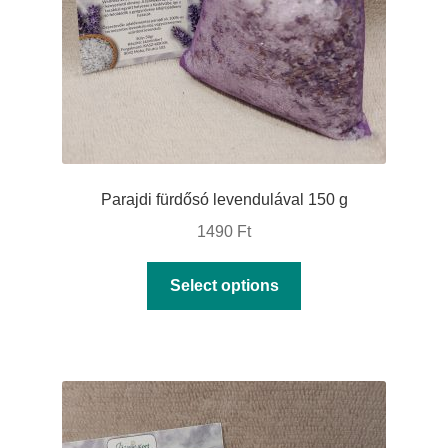
on
the
product
page
Parajdi fürdősó levendulával 150 g
1490
Ft
This
Select options
product
has
multiple
variants.
The
options