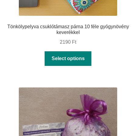
Tönkölypelyva csuklótámasz párna 10 féle gyógynövény
keverékkel
2190
Ft
This
Select options
product
has
multiple
variants.
The
options
may
be
chosen