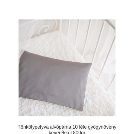
Tönkölypelyva alvópárna 10 féle gyógynövény
keverékkel 800gr