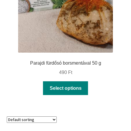
chosen
on
the
product
page
Parajdi fürdősó borsmentával 50 g
490
Ft
This
Select options
product
has
multiple
variants.
The