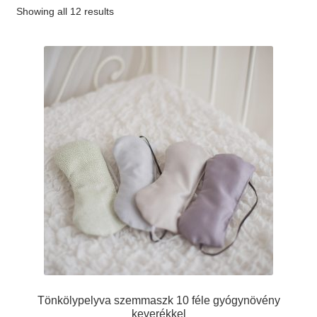
Showing all 12 results
#65 (no title)
#89 (no title)
Tönkölypelyva szemmaszk 10 féle gyógynövény
keverékkel