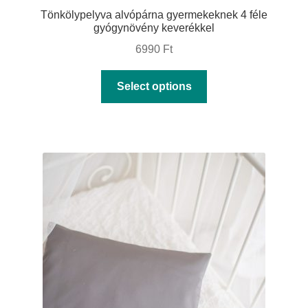
Tönkölypelyva alvópárna gyermekeknek 4 féle
gyógynövény keverékkel
6990
Ft
This
Select options
product
has
multiple
variants.
The
options
may
be
chosen
on
the