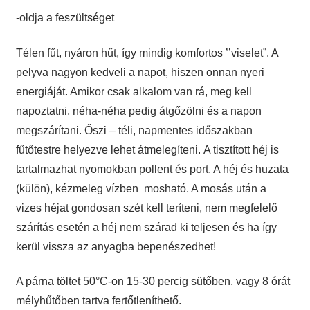
-oldja a feszültséget
Télen fűt, nyáron hűt, így mindig komfortos ’’viselet”. A
pelyva nagyon kedveli a napot, hiszen onnan nyeri
energiáját. Amikor csak alkalom van rá, meg kell
napoztatni, néha-néha pedig átgőzölni és a napon
megszárítani. Őszi – téli, napmentes időszakban
fűtőtestre helyezve lehet átmelegíteni. A tisztított héj is
tartalmazhat nyomokban pollent és port. A héj és huzata
(külön), kézmeleg vízben mosható. A mosás után a
vizes héjat gondosan szét kell teríteni, nem megfelelő
szárítás esetén a héj nem szárad ki teljesen és ha így
kerül vissza az anyagba bepenészedhet!
A párna töltet 50°C-on 15-30 percig sütőben, vagy 8 órát
mélyhűtőben tartva fertőtleníthető.