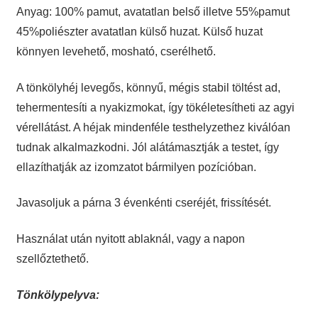
Anyag: 100% pamut, avatatlan belső illetve 55%pamut
45%poliészter avatatlan külső huzat. Külső huzat
könnyen levehető, mosható, cserélhető.
A tönkölyhéj levegős, könnyű, mégis stabil töltést ad,
tehermentesíti a nyakizmokat, így tökéletesítheti az agyi
vérellátást. A héjak mindenféle testhelyzethez kiválóan
tudnak alkalmazkodni. Jól alátámasztják a testet, így
ellazíthatják az izomzatot bármilyen pozícióban.
Javasoljuk a párna 3 évenkénti cseréjét, frissítését.
Használat után nyitott ablaknál, vagy a napon
szellőztethető.
Tönkölypelyva: