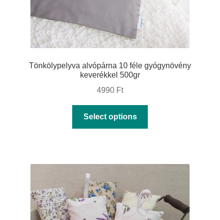
product
page
Tönkölypelyva alvópárna 10 féle gyógynövény
keverékkel 500gr
4990
Ft
This
Select options
product
has
multiple
variants.
The
options
may