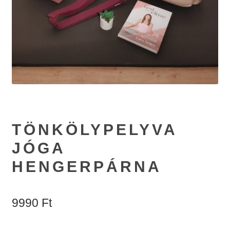
#65 (no title)
#89 (no title)
TÖNKÖLYPELYVA
JÓGA
HENGERPÁRNA
9990
Ft