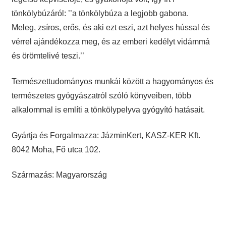
tönkölybúzáról: ’’a tönkölybúza a legjobb gabona.
Meleg, zsíros, erős, és aki ezt eszi, azt helyes hússal és
vérrel ajándékozza meg, és az emberi kedélyt vidámmá
és örömtelivé teszi.’’
Természettudományos munkái között a hagyományos és
természetes gyógyászatról szóló könyveiben, több
alkalommal is említi a tönkölypelyva gyógyító hatásait.
Gyártja és Forgalmazza: JázminKert, KASZ-KER Kft.
8042 Moha, Fő utca 102.
Származás: Magyarország