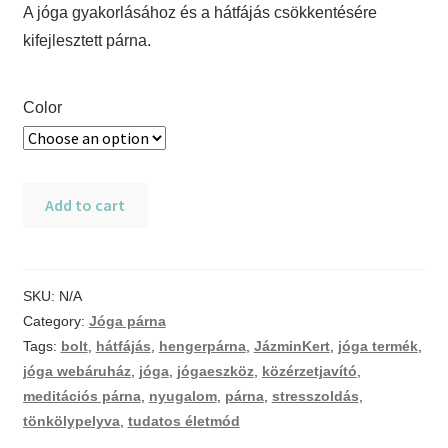
A jóga gyakorlásához és a hátfájás csökkentésére
kifejlesztett párna.
Color
Tönkölypelyva
Add to cart
jóga
hengerpárna
quantity
SKU:
N/A
Category:
Jóga párna
Tags:
bolt
,
hátfájás
,
hengerpárna
,
JázminKert
,
jóga termék
,
jóga webáruház
,
jóga
,
jógaeszköz
,
közérzetjavító
,
meditációs párna
,
nyugalom
,
párna
,
stresszoldás
,
tönkölypelyva
,
tudatos életmód