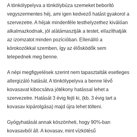
A tönkölypelyva a tönkölybúza szemeket beborító
vegyszermentes héj, ami igen kedvező hatást gyakorol a
szervezetre. A héjak mindenféle testhelyzethez kiválóan
alkalmazkodnak, jól alátámasztják a testet, ellazíthatják
az izomzatot minden pozícióban. Ellenálló a
kórokozókkal szemben, így az élősködők sem
telepednek meg benne.
A népi megfigyelések szerint nem tapasztalták esetleges
allergizáló hatását. A tönkölypelyva a benne lévő
kovasavat kibocsátva jótékony hatással lehet a
szervezetre. Hatását 3 évig fejti ki, (kb. 3 évig tart a
kovasav kipárolgása) majd újra lehet tölteni.
Gyógyhatását annak köszönheti, hogy 90%-ban
kovasavból áll. A kovasav, mint vízkötésű