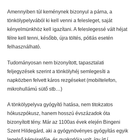
Amennyiben túl keménynek bizonyul a párna, a
tönkölypelyvából ki kell venni a felesleget, saját
kényelmünkhöz kell igazítani. A feleslegessé vált héjat
félre kell tenni, később, újra töltés, pótlás esetén
felhasználható.
Tudományosan nem bizonyított, tapasztalati
feljegyzések szerint a tönkölyhéj semlegesíti a
napközben felvett káros rezgéseket (mobiltelefon,
mikrohullámú sütő stb…)
A tönkölypelyva gyógyító hatása, nem titokzatos
hókuszpókusz, hanem hosszú évszázadok óta
bizonyított tény. Már az 1100as évek elején Bingeni
Szent Hildegárd, aki a gyógynövényes gyógyítás egyik
legelső képviselője, és gyakorlója volt, így írt í