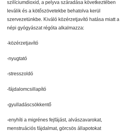
szilíciumdioxid, a pelyva száradása következtében
leválik és a kötőszövetekbe behatolva kerül
szervezetünkbe. Kiváló közérzetjavító hatása miatt a
népi gyógyászat régóta alkalmazza:
-közérzetjavító
-nyugtató
-stresszoldó
-fájdalomcsillapító
-gyulladáscsökkentő
-enyhíti a migrénes fejfájást, alvászavarokat,
menstruációs fájdalmat, görcsös állapotokat