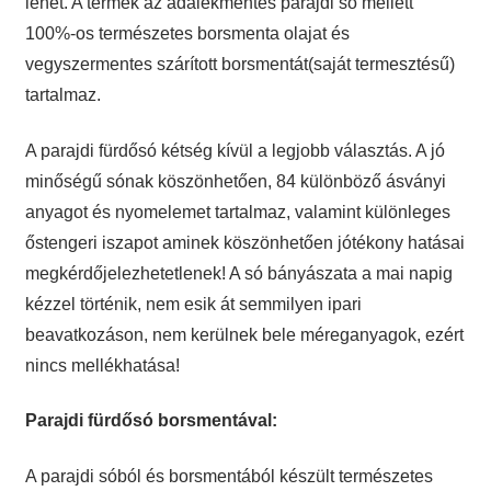
lehet. A termék az adalékmentes parajdi só mellett
100%-os természetes borsmenta olajat és
vegyszermentes szárított borsmentát(saját termesztésű)
tartalmaz.
A parajdi fürdősó kétség kívül a legjobb választás. A jó
minőségű sónak köszönhetően, 84 különböző ásványi
anyagot és nyomelemet tartalmaz, valamint különleges
őstengeri iszapot aminek köszönhetően jótékony hatásai
megkérdőjelezhetetlenek! A só bányászata a mai napig
kézzel történik, nem esik át semmilyen ipari
beavatkozáson, nem kerülnek bele méreganyagok, ezért
nincs mellékhatása!
Parajdi fürdősó borsmentával:
A parajdi sóból és borsmentából készült természetes