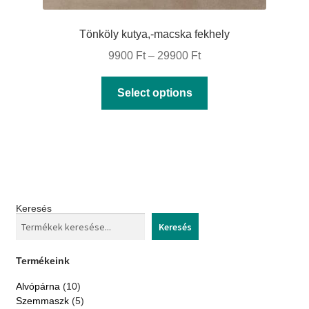
Tönköly kutya,-macska fekhely
Price
9900
Ft
–
29900
Ft
range:
This
Select options
9900 Ft
product
through
has
29900 Ft
multiple
variants.
The
options
Keresés
may
Keresés
be
chosen
Termékeink
on
10
Alvópárna
10
products
the
5
Szemmaszk
5
products