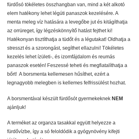
fürdősó tökéletes összhangban van, mind a két alkotó
elem hatékony lehet légúti panaszok kezelésére. A
menta meleg víz hatására a levegőbe jut és kitágíthatja
az orrüreget, így légzéskönnyítő hatást fejthet ki!
Hatékonyan tisztíthatja a tüdőt és a légutakat! Oldhatja a
stresszt és a szorongást, segíthet ellazulni! Tökéletes
kezelés lehet ízületi-, és izomfájdalom és reumás
panaszok esetén! Feszessé teheti és megfiatalíthatja a
bőrt! A borsmenta kellemesen hűsíthet, ezért a
legnagyobb melegben is kellemes felfrissülést hozhat.
A borsmentával készült fürdősót gyermekeknek
NEM
ajánljuk!
A terméket az organza tasakkal együtt helyezze a
fürdővízbe, így a só feloldódik a gyógynövény kifejti