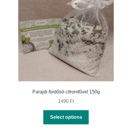
Parajdi fürdősó citromfűvel 150g
1490
Ft
This
Select options
product
has