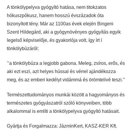
A tönkölypelyva gyógyító hatása, nem titokzatos
hókuszpókusz, hanem hosszú évszázadok óta
bizonyított tény. Már az 1100as évek elején Bingeni
Szent Hildegárd, aki a gyógynövényes gyógyítás egyik
legelső képviselője, és gyakorlója volt, így írt í
tönkölybúzáról:
’’a tönkölybúza a legjobb gabona. Meleg, zsíros, erős, és
aki ezt eszi, azt helyes hússal és vérrel ajándékozza
meg, és az emberi kedélyt vidámmá és örömtelivé teszi.’’
Természettudományos munkái között a hagyományos és
természetes gyógyászatról szóló könyveiben, több
alkalommal is említi a tönkölypelyva gyógyító hatásait.
Gyártja és Forgalmazza: JázminKert, KASZ-KER Kft.