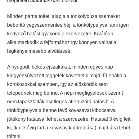
megfelelő alátámasztást biztosít.
Minden párna töltet, alapja a tönkölybúza szemeket
beborító vegyszermentes héj, a tönkölypelyva, ami igen
kedvező hatást gyakorol a szervezetre. Kiválóan
alkalmazkodik a fejformához így könnyen válhat a
legkényelmesebb alvótárssá.
A nyugodt, békés éjszakákat, minden egyes nap
kiegyensúlyozott reggelek követhetik majd. Ellenálló a
kórokozókkal szemben, így az élősködők sem
telepednek meg benne. A népi megfigyelések szerint
nem tapasztalták esetleges allergizáló hatását. A
tönkölypelyva a benne lévő kovasavat kibocsátva
jótékony hatással lehet a szervezetre. Hatását 3 évig fejti
ki, (kb. 3 évig tart a kovasav kipárolgása) majd újra lehet
tölteni.