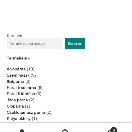
multiple
variants.
The
options
Keresés
may
Keresés
be
chosen
Termékeink
on
10
Alvópárna
10
products
the
5
Szemmaszk
5
products
3
Illatpárna
3
product
products
6
Parajdi sópárna
6
page
products
6
Parajdi fürdősó
6
products
2
Jóga párna
2
products
1
Ülőpárna
1
product
2
Csuklótámasz párna
2
products
1
Kutyafekhely
1
product
2022 © Jázmin kert. Minden jog fenntartva |
Adatkezelési
0