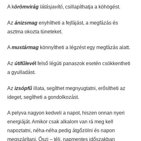
A k
örömvirág
látásjavító
, csillapíthatja a köhögést.
Az
ánizsmag
enyhítheti a
fejfájást, a megfázás és
asztma okozta tüneteket.
A
mustármag
könnyítheti a légzést egy megfázás alatt.
Az
útifűlevé
l
felső légúti panaszok esetén csökkentheti
a gyulladást.
Az
izsópfű
illata, segíthet megnyugtatni, erősítheti az
ideget, segítheti a gondolkozást.
A pelyva nagyon kedveli a napot, hiszen onnan nyeri
energiáját. Amikor csak alkalom van rá meg kell
napoztatni, néha-néha pedig átgőzölni és napon
megszárítani. Őszi – téli, napmentes időszakban