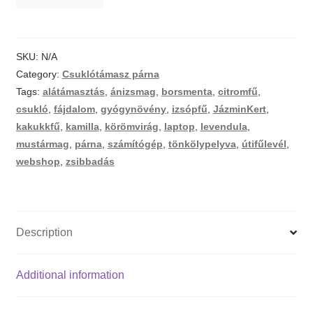
csuklótámasz
párna
10
SKU:
N/A
féle
Category:
Csuklótámasz párna
gyógynövény
Tags:
alátámasztás
,
ánizsmag
,
borsmenta
,
citromfű
,
keverékkel
csukló
,
fájdalom
,
gyógynövény
,
izsópfű
,
JázminKert
,
quantity
kakukkfű
,
kamilla
,
körömvirág
,
laptop
,
levendula
,
mustármag
,
párna
,
számítógép
,
tönkölypelyva
,
útifűlevél
,
webshop
,
zsibbadás
Description
Additional information