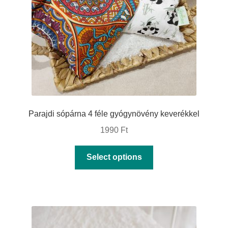
Parajdi sópárna 4 féle gyógynövény keverékkel
1990
Ft
This
Select options
product
has
multiple
variants.
The