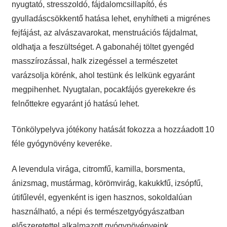
nyugtató, stresszoldó, fájdalomcsillapító, és
gyulladáscsökkentő hatása lehet, enyhítheti a migrénes
fejfájást, az alvászavarokat, menstruációs fájdalmat,
oldhatja a feszültséget. A gabonahéj töltet gyengéd
masszírozással, halk zizegéssel a természetet
varázsolja körénk, ahol testünk és lelkünk egyaránt
megpihenhet. Nyugtalan, pocakfájós gyerekekre és
felnőttekre egyaránt jó hatású lehet.
Tönkölypelyva jótékony hatását fokozza a hozzáadott 10
féle gyógynövény keveréke.
A levendula virága, citromfű, kamilla, borsmenta,
ánizsmag, mustármag, körömvirág, kakukkfű, izsópfű,
útifűlevél, egyenként is igen hasznos, sokoldalúan
használható, a népi és természetgyógyászatban
előszeretettel alkalmazott gyógynövényeink.