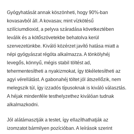
Gyógyhatását annak köszönheti, hogy 90%-ban
kovasavból áll. A kovasav, mint vízkötésű
szilíciumdioxid, a pelyva száradása következtében
leválik és a kötőszövetekbe behatolva kerül
szervezetünkbe. Kiváló közérzet javító hatása miatt a
népi gyógyászat régóta alkalmazza. A tönkölyhéj
levegős, könnyű, mégis stabil töltést ad,
tehermentesítheti a nyakizmokat, így tökéletesítheti az
agyi vérellátást. A gabonahéj töltet jól átszellőzik, nem
melegszik túl, így izzadós típusoknak is kiváló választás.
A héjak mindenféle testhelyzethez kiválóan tudnak
alkalmazkodni.
Jól alátámasztják a testet, így ellazíthathatják az
izomzatot bármilyen pozícióban. A leírások szerint