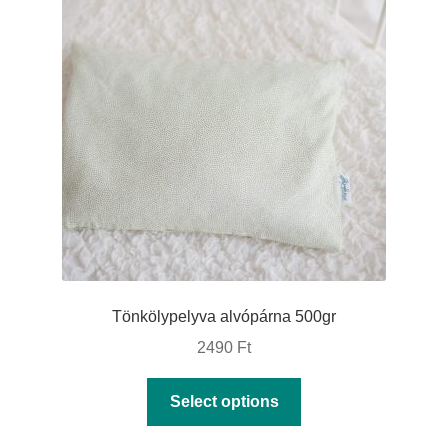
options
may
be
chosen
on
the
product
page
Tönkölypelyva alvópárna 500gr
2490
Ft
This
Select options
product
has