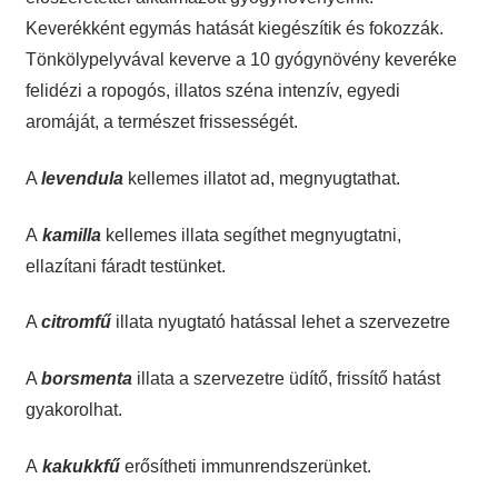
Keverékként egymás hatását kiegészítik és fokozzák.
Tönkölypelyvával keverve a 10 gyógynövény keveréke
felidézi a ropogós, illatos széna intenzív, egyedi
aromáját, a természet frissességét.
A
levendula
kellemes illatot ad, megnyugtathat.
A
kamilla
kellemes illata segíthet megnyugtatni,
ellazítani fáradt testünket.
A
citromfű
illata nyugtató hatással lehet a szervezetre
A
borsmenta
illata a szervezetre üdítő, frissítő hatást
gyakorolhat.
A
kakukk
fű
erősítheti immunrendszerünket.