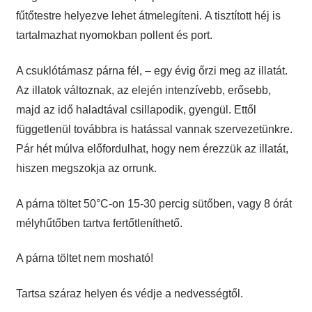
fűtőtestre helyezve lehet átmelegíteni. A tisztított héj is
tartalmazhat nyomokban pollent és port.
A csuklótámasz párna fél, – egy évig őrzi meg az illatát.
Az illatok változnak, az elején intenzívebb, erősebb,
majd az idő haladtával csillapodik, gyengül. Ettől
függetlenül továbbra is hatással vannak szervezetünkre.
Pár hét múlva előfordulhat, hogy nem érezzük az illatát,
hiszen megszokja az orrunk.
A párna töltet 50°C-on 15-30 percig sütőben, vagy 8 órát
mélyhűtőben tartva fertőtleníthető.
A párna töltet nem mosható!
Tartsa száraz helyen és védje a nedvességtől.