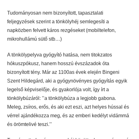
Tudományosan nem bizonyított, tapasztalati
feljegyzések szerint a tönkölyhéj semlegesíti a
napközben felvett káros rezgéseket (mobiltelefon,
mikrohullámú sütő stb…)
A tönkölypelyva gyógyító hatása, nem titokzatos
hókuszpókusz, hanem hosszú évszázadok óta
bizonyított tény. Már az 1100as évek elején Bingeni
Szent Hildegárd, aki a gyógynövényes gyógyítás egyik
legelső képviselője, és gyakorlója volt, így írt a
tönkölybúzáról: ’’a tönkölybúza a legjobb gabona.
Meleg, zsíros, erős, és aki ezt eszi, azt helyes hússal és
vérrel ajándékozza meg, és az emberi kedélyt vidámmá
és örömtelivé teszi.’’