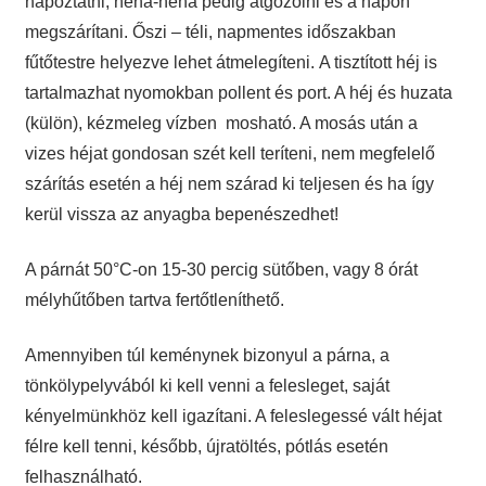
napoztatni, néha-néha pedig átgőzölni és a napon
megszárítani. Őszi – téli, napmentes időszakban
fűtőtestre helyezve lehet átmelegíteni. A tisztított héj is
tartalmazhat nyomokban pollent és port. A héj és huzata
(külön), kézmeleg vízben mosható. A mosás után a
vizes héjat gondosan szét kell teríteni, nem megfelelő
szárítás esetén a héj nem szárad ki teljesen és ha így
kerül vissza az anyagba bepenészedhet!
A párnát 50°C-on 15-30 percig sütőben, vagy 8 órát
mélyhűtőben tartva fertőtleníthető.
Amennyiben túl keménynek bizonyul a párna, a
tönkölypelyvából ki kell venni a felesleget, saját
kényelmünkhöz kell igazítani. A feleslegessé vált héjat
félre kell tenni, később, újratöltés, pótlás esetén
felhasználható.