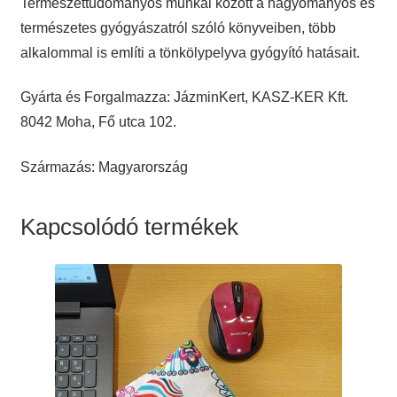
Természettudományos munkái között a hagyományos és
természetes gyógyászatról szóló könyveiben, több
alkalommal is említi a tönkölypelyva gyógyító hatásait.
Gyárta és Forgalmazza: JázminKert, KASZ-KER Kft.
8042 Moha, Fő utca 102.
Származás: Magyarország
Kapcsolódó termékek