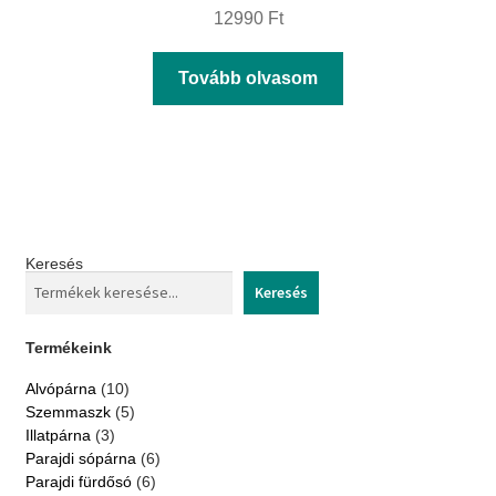
12990
Ft
Tovább olvasom
Keresés
Keresés
Termékeink
10
Alvópárna
10
termék
5
Szemmaszk
5
termék
3
Illatpárna
3
termék
6
Parajdi sópárna
6
termék
6
Parajdi fürdősó
6
termék