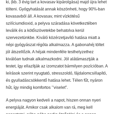
ki, (kb. 3 évig tart a kovasav kipárolgása) majd újra lehet
tölteni. Gyógyhatását annak köszönheti, hogy 90%-ban
kovasavból áll. A kovasav, mint vízkötésű
szilíciumdioxid, a pelyva száradása következtében
leválik és a kötőszövetekbe behatolva kerül
szervezetünkbe. Kiváló közérzetjavító hatása miatt a
népi gyógyászat régóta alkalmazza. A gabonahéj töltet
jól átszellőzik. A héjak mindenféle testhelyzethez
kiválóan tudnak alkalmazkodni. Jól alátámasztják a
testet, így ellazítják az izomzatot bármilyen pozícióban. A
leírások szerint nyugtató, stresszoldó, fájdalomcsillapító,
és gyulladáscsökkentő hatása lehet. Télen fűt, nyáron
hűt, így mindig komfortos ’’viselet”.
A pelyva nagyon kedveli a napot, hiszen onnan nyeri
energiáját. Amikor csak alkalom van rá, meg kell