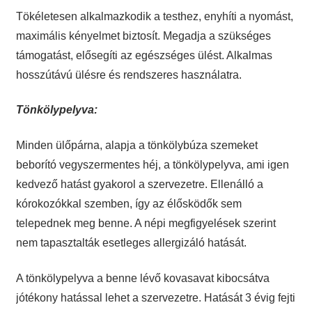
Tökéletesen alkalmazkodik a testhez, enyhíti a nyomást,
maximális kényelmet biztosít. Megadja a szükséges
támogatást, elősegíti az egészséges ülést. Alkalmas
hosszútávú ülésre és rendszeres használatra.
Tönkölypelyva:
Minden ülőpárna, alapja a tönkölybúza szemeket
beborító vegyszermentes héj, a tönkölypelyva, ami igen
kedvező hatást gyakorol a szervezetre. Ellenálló a
kórokozókkal szemben, így az élősködők sem
telepednek meg benne. A népi megfigyelések szerint
nem tapasztalták esetleges allergizáló hatását.
A tönkölypelyva a benne lévő kovasavat kibocsátva
jótékony hatással lehet a szervezetre. Hatását 3 évig fejti