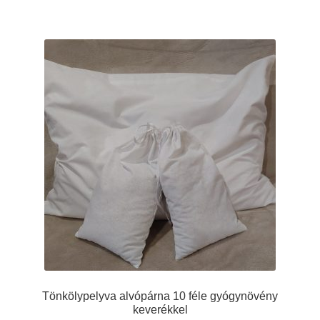
terméknek
több
variációja
van.
A
változatok
a
termékoldalon
választhatók
ki
Tönkölypelyva alvópárna 10 féle gyógynövény
keverékkel