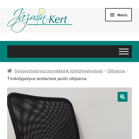
Ugrás
Kilépés
Menü
a
a
navigációhoz
tartalomba
Bemutatkozás
Szolgáltatások
Gyógynövényes termékeink tönkölypelyvával
Ülőpárna
Webáruház
Tönkölypelyva testtartást javító ülőpárna
Referenciák
Galéria
Partnereink