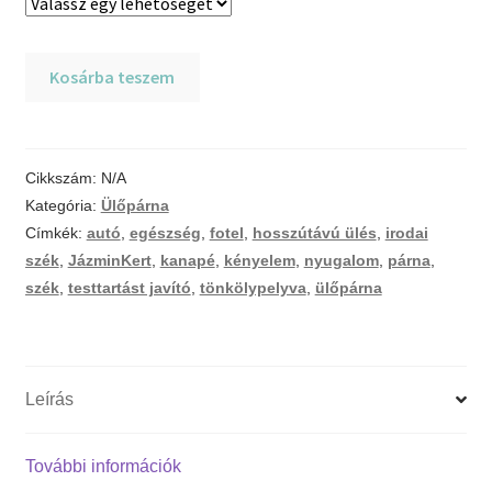
Tönkölypelyva
Kosárba teszem
testtartást
javító
ülőpárna
Cikkszám:
N/A
mennyiség
Kategória:
Ülőpárna
Címkék:
autó
,
egészség
,
fotel
,
hosszútávú ülés
,
irodai
szék
,
JázminKert
,
kanapé
,
kényelem
,
nyugalom
,
párna
,
szék
,
testtartást javító
,
tönkölypelyva
,
ülőpárna
Leírás
További információk