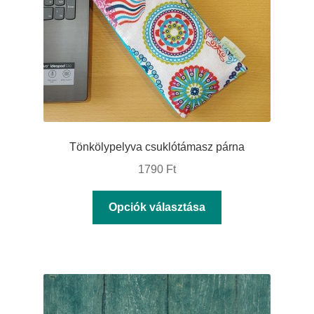
Tönkölypelyva csuklótámasz párna
1790
Ft
Ennek
Opciók választása
a
terméknek
több
variációja
van.