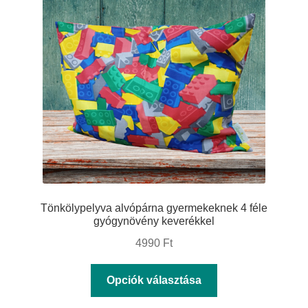
A
változatok
a
termékoldalon
választhatók
ki
Tönkölypelyva alvópárna gyermekeknek 4 féle
gyógynövény keverékkel
4990
Ft
Ennek
Opciók választása
a