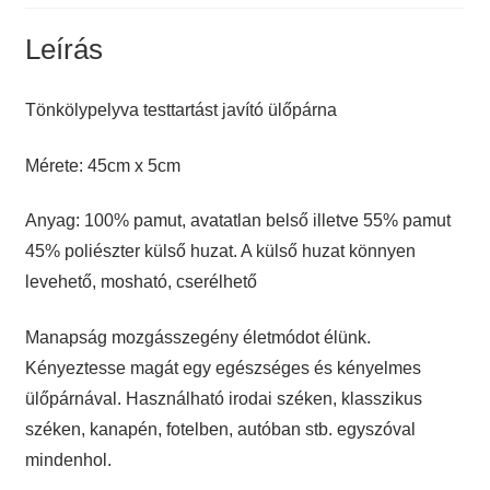
Leírás
Tönkölypelyva testtartást javító ülőpárna
Mérete: 45cm x 5cm
Anyag: 100% pamut, avatatlan belső illetve 55% pamut
45% poliészter külső huzat. A külső huzat könnyen
levehető, mosható, cserélhető
Manapság mozgásszegény életmódot élünk.
Kényeztesse magát egy egészséges és kényelmes
ülőpárnával. Használható irodai széken, klasszikus
széken, kanapén, fotelben, autóban stb. egyszóval
mindenhol.