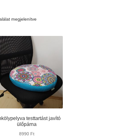
alálat megjelenítve
kölypelyva testtartást javító
ülőpárna
8990
Ft