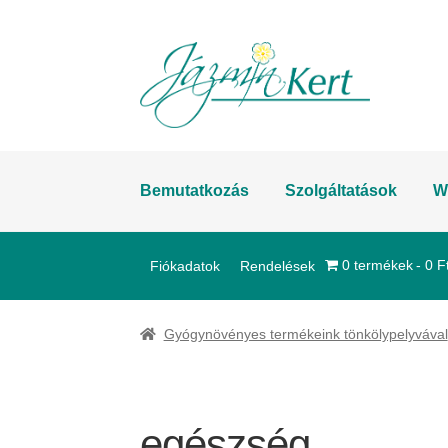
Ugrás
Kilépés
a
a
navigációhoz
tartalomba
Bemutatkozás
Szolgáltatások
W
0 termékek
0 F
Fiókadatok
Rendelések
Gyógynövényes termékeink tönkölypelyvával
egészség