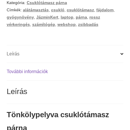
Kategória:
Csuklótámasz párna
Címkék:
alátámasztás
,
csukló
,
csuklótámasz
,
fájdalom
,
gyógynövény
,
JázminKert
,
laptop
,
párna
,
rossz
vérkeringés
,
számítógép
,
webshop
,
zsibbadás
Leírás
További információk
Leírás
Tönkölypelyva csuklótámasz
párna