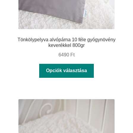
Tönkölypelyva alvópárna 10 féle gyógynövény
keverékkel 800gr
6490
Ft
Ennek
Opciók választása
a
terméknek
több
variációja
van.
A
változatok