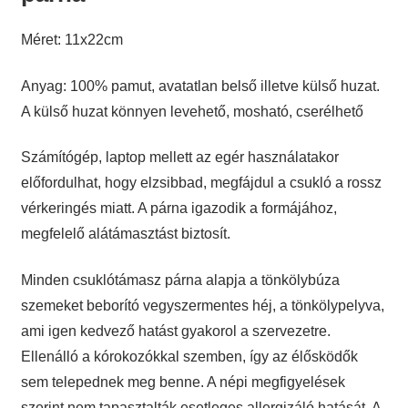
Méret: 11x22cm
Anyag: 100% pamut, avatatlan belső illetve külső huzat.
A külső huzat könnyen levehető, mosható, cserélhető
Számítógép, laptop mellett az egér használatakor
előfordulhat, hogy elzsibbad, megfájdul a csukló a rossz
vérkeringés miatt. A párna igazodik a formájához,
megfelelő alátámasztást biztosít.
Minden csuklótámasz párna alapja a tönkölybúza
szemeket beborító vegyszermentes héj, a tönkölypelyva,
ami igen kedvező hatást gyakorol a szervezetre.
Ellenálló a kórokozókkal szemben, így az élősködők
sem telepednek meg benne. A népi megfigyelések
szerint nem tapasztalták esetleges allergizáló hatását. A