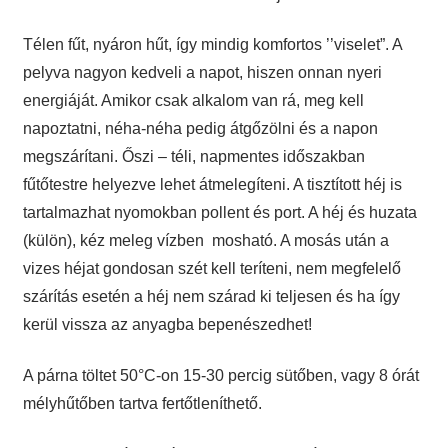
Télen fűt, nyáron hűt, így mindig komfortos ’’viselet”. A
pelyva nagyon kedveli a napot, hiszen onnan nyeri
energiáját. Amikor csak alkalom van rá, meg kell
napoztatni, néha-néha pedig átgőzölni és a napon
megszárítani. Őszi – téli, napmentes időszakban
fűtőtestre helyezve lehet átmelegíteni. A tisztított héj is
tartalmazhat nyomokban pollent és port. A héj és huzata
(külön), kéz meleg vízben mosható. A mosás után a
vizes héjat gondosan szét kell teríteni, nem megfelelő
szárítás esetén a héj nem szárad ki teljesen és ha így
kerül vissza az anyagba bepenészedhet!
A párna töltet 50°C-on 15-30 percig sütőben, vagy 8 órát
mélyhűtőben tartva fertőtleníthető.