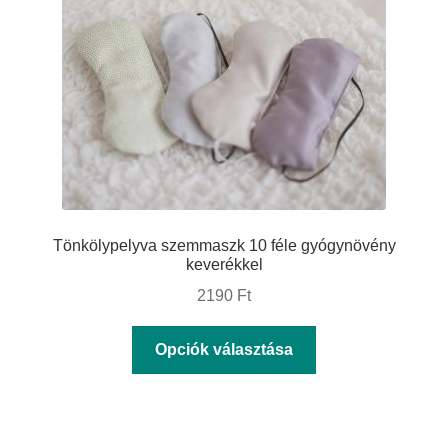
a
termékoldalon
választhatók
ki
Tönkölypelyva szemmaszk 10 féle gyógynövény
keverékkel
2190
Ft
Ennek
Opciók választása
a
terméknek
több