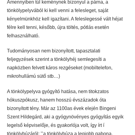
Amennyiben túl keménynek bizonyul a párna, a
tönkölypelyvából ki kell venni a felesleget, saját
kényelmünkhöz kell igazítani. A feleslegessé vált héjat
félre kell tenni, később, újra töltés, pótlás esetén
felhasználható.
Tudományosan nem bizonyított, tapasztalati
feljegyzések szerint a tönkölyhéj semlegesíti a
napközben felvett káros rezgéseket (mobiltelefon,
mikrohullámú sütő stb…)
A tönkölypelyva gyógyító hatása, nem titokzatos
hókuszpókusz, hanem hosszú évszázadok óta
bizonyított tény. Már az 1100as évek elején Bingeni
Szent Hildegárd, aki a gyógynövényes gyógyítás egyik
legelső képviselője, és gyakorlója volt, így írt í
tönkölybúzáról: ’’a tönkölybúza a legjobb gabona.