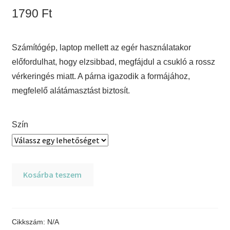
1790
Ft
Számítógép, laptop mellett az egér használatakor
előfordulhat, hogy elzsibbad, megfájdul a csukló a rossz
vérkeringés miatt. A párna igazodik a formájához,
megfelelő alátámasztást biztosít.
Szín
Tönkölypelyva
Kosárba teszem
csuklótámasz
párna
mennyiség
Cikkszám:
N/A