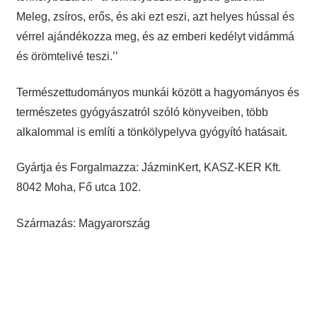
Meleg, zsíros, erős, és aki ezt eszi, azt helyes hússal és
vérrel ajándékozza meg, és az emberi kedélyt vidámmá
és örömtelivé teszi.’’
Természettudományos munkái között a hagyományos és
természetes gyógyászatról szóló könyveiben, több
alkalommal is említi a tönkölypelyva gyógyító hatásait.
Gyártja és Forgalmazza: JázminKert, KASZ-KER Kft.
8042 Moha, Fő utca 102.
Származás: Magyarország