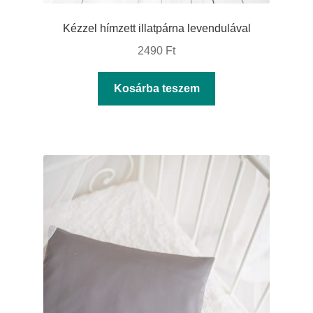
Kézzel hímzett illatpárna levendulával
2490
Ft
Kosárba teszem