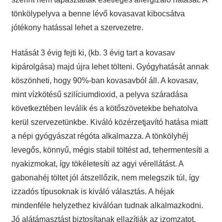
tönkölypelyva a benne lévő kovasavat kibocsátva
jótékony hatással lehet a szervezetre.
Hatását 3 évig fejti ki, (kb. 3 évig tart a kovasav
kipárolgása) majd újra lehet tölteni. Gyógyhatását annak
köszönheti, hogy 90%-ban kovasavból áll. A kovasav,
mint vízkötésű szilíciumdioxid, a pelyva száradása
következtében leválik és a kötőszövetekbe behatolva
kerül szervezetünkbe. Kiváló közérzetjavító hatása miatt
a népi gyógyászat régóta alkalmazza. A tönkölyhéj
levegős, könnyű, mégis stabil töltést ad, tehermentesíti a
nyakizmokat, így tökéletesíti az agyi vérellátást. A
gabonahéj töltet jól átszellőzik, nem melegszik túl, így
izzadós típusoknak is kiváló választás. A héjak
mindenféle helyzethez kiválóan tudnak alkalmazkodni.
Jó alátámasztást biztosítanak ellazítják az izomzatot.