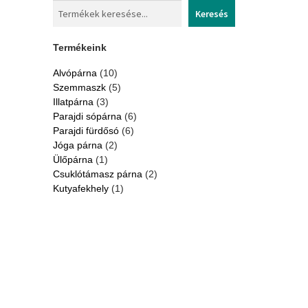
Keresés
Termékeink
10
Alvópárna
10
products
5
Szemmaszk
5
products
3
Illatpárna
3
products
6
Parajdi sópárna
6
products
6
Parajdi fürdősó
6
products
2
Jóga párna
2
products
1
Ülőpárna
1
product
2
Csuklótámasz párna
2
products
1
Kutyafekhely
1
product