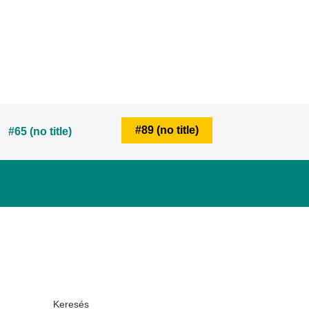
#89 (no title)
#65 (no title)
Keresés