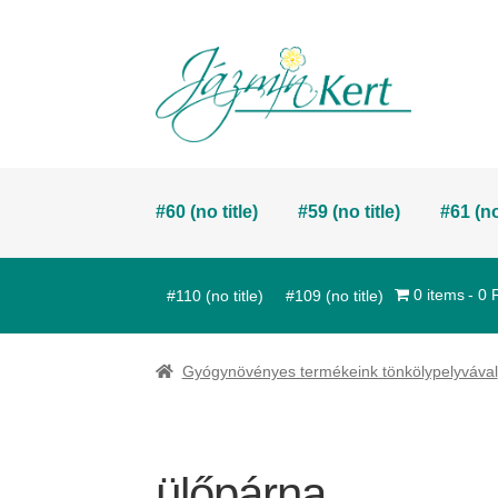
Skip
Skip
to
to
navigation
content
#60 (no title)
#59 (no title)
#61 (no
0 items
0 
#110 (no title)
#109 (no title)
Gyógynövényes termékeink tönkölypelyvával
ülőpárna