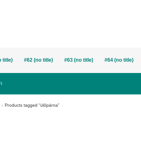
 title)
#62 (no title)
#63 (no title)
#64 (no title)
Ft
Products tagged “ülőpárna”