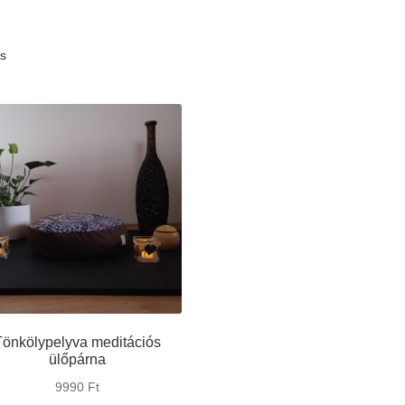
ts
Tönkölypelyva meditációs
ülőpárna
9990
Ft