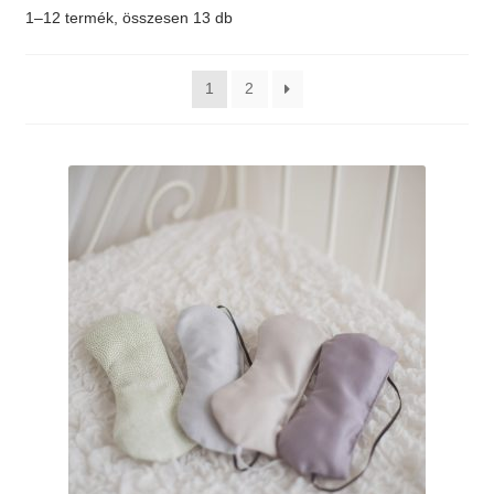
1–12 termék, összesen 13 db
Elérhetőség
1
2
AJÁNLATKÉRÉS