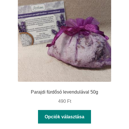
A
változatok
a
termékoldalon
választhatók
ki
Parajdi fürdősó levendulával 50g
490
Ft
Ennek
Opciók választása
a