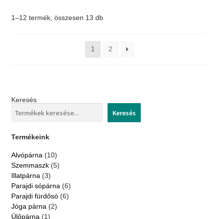
van.
1–12 termék, összesen 13 db
A
változatok
a
1
2
termékoldalon
választhatók
ki
Keresés
Keresés
Termékeink
10
Alvópárna
10
termék
5
Szemmaszk
5
termék
3
Illatpárna
3
termék
6
Parajdi sópárna
6
termék
6
Parajdi fürdősó
6
termék
2
Jóga párna
2
termék
1
Ülőpárna
1