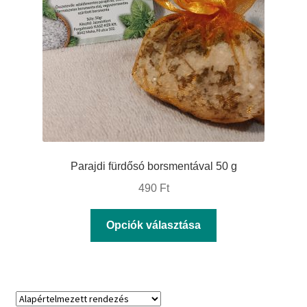
a
termékoldalon
választhatók
ki
Parajdi fürdősó borsmentával 50 g
490
Ft
Ennek
Opciók választása
a
terméknek
több
variációja