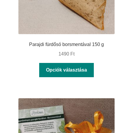
Parajdi fürdősó borsmentával 150 g
1490
Ft
Ennek
Opciók választása
a
terméknek
több
variációja
van.
A
változatok