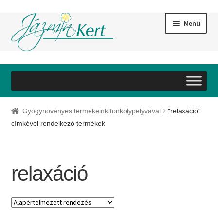
Ugrás
Kilépés
Menü
a
a
navigációhoz
tartalomba
Bemutatkozás
Szolgáltatások
Gyógynövényes termékeink tönkölypelyvával
“relaxáció”
Webáruház
címkével rendelkező termékek
Referenciák
relaxáció
Galéria
Partnereink