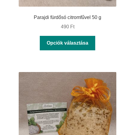
Parajdi fürdősó citromfűvel 50 g
490
Ft
Ennek
Opciók választása
a
terméknek
több
variációja
van.
A
változatok
a
termékoldalon
választhatók
ki