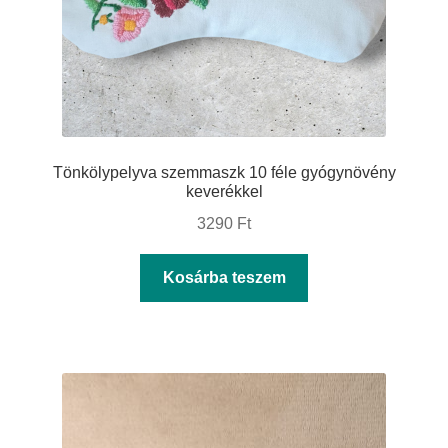
ki
Tönkölypelyva szemmaszk 10 féle gyógynövény
keverékkel
3290
Ft
Kosárba teszem