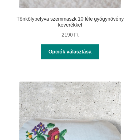
Tönkölypelyva szemmaszk 10 féle gyógynövény
keverékkel
2190
Ft
Ennek
Opciók választása
a
terméknek
több
variációja
van.
A
változatok
a
termékoldalon
választhatók