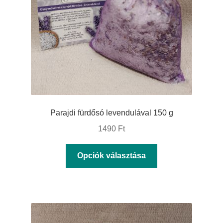
termékoldalon
választhatók
ki
Parajdi fürdősó levendulával 150 g
1490
Ft
Ennek
Opciók választása
a
terméknek
több
variációja
van.