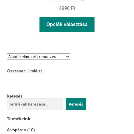
4990
Ft
Ennek
Opciók választása
a
terméknek
több
variációja
van.
Összesen 1 találat
A
változatok
a
Keresés
termékoldalon
Keresés
választhatók
ki
Termékeink
10
Alvópárna
10
termék