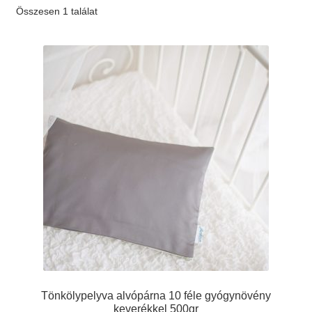
Összesen 1 találat
Elérhetőség
AJÁNLATKÉRÉS
Tönkölypelyva alvópárna 10 féle gyógynövény
keverékkel 500gr