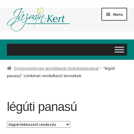
Ugrás
Kilépés
Menü
a
a
navigációhoz
tartalomba
Bemutatkozás
Szolgáltatások
Gyógynövényes termékeink tönkölypelyvával
“légúti
Webáruház
panasú” címkével rendelkező termékek
Referenciák
légúti panasú
Galéria
Partnereink