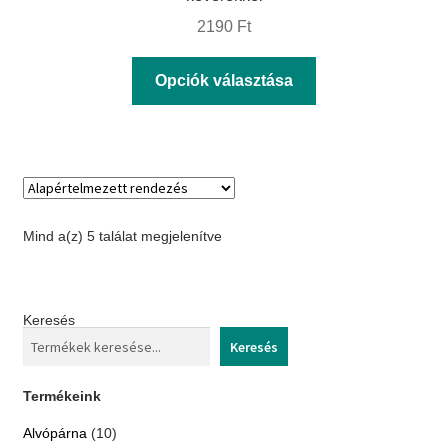
2190
Ft
Ennek
Opciók választása
a
terméknek
több
variációja
van.
Mind a(z) 5 találat megjelenítve
A
változatok
a
Keresés
termékoldalon
Keresés
választhatók
ki
Termékeink
10
Alvópárna
10
termék