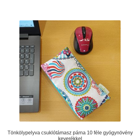
Tönkölypelyva csuklótámasz párna 10 féle gyógynövény
keverékkel