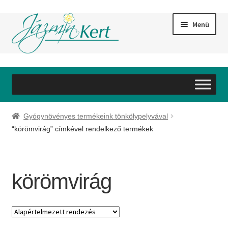
Ugrás
Kilépés
Menü
a
a
navigációhoz
tartalomba
Bemutatkozás
Szolgáltatások
Gyógynövényes termékeink tönkölypelyvával
Webáruház
“körömvirág” címkével rendelkező termékek
Referenciák
körömvirág
Galéria
Partnereink