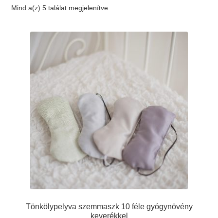
Mind a(z) 5 találat megjelenítve
Elérhetőség
AJÁNLATKÉRÉS
Tönkölypelyva szemmaszk 10 féle gyógynövény
keverékkel