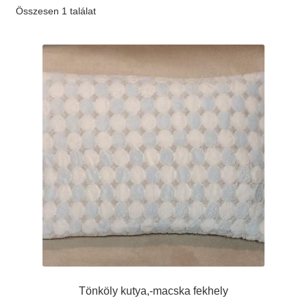
Összesen 1 találat
Elérhetőség
AJÁNLATKÉRÉS
Tönköly kutya,-macska fekhely