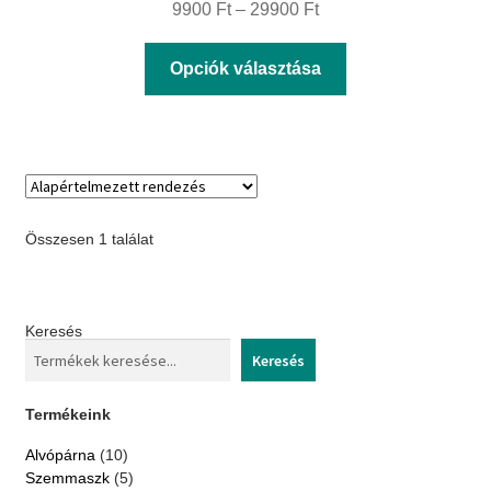
Ártartomány:
9900
Ft
–
29900
Ft
9900 Ft
Ennek
Opciók választása
-
a
29900 Ft
terméknek
több
variációja
van.
Összesen 1 találat
A
változatok
a
Keresés
termékoldalon
Keresés
választhatók
ki
Termékeink
10
Alvópárna
10
termék
5
Szemmaszk
5
termék