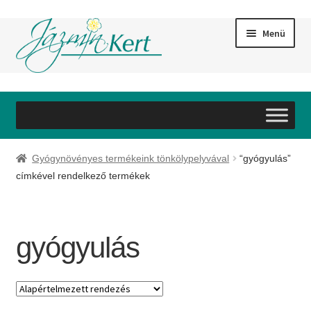
Ugrás
Kilépés
Menü
a
a
navigációhoz
tartalomba
Bemutatkozás
Szolgáltatások
Gyógynövényes termékeink tönkölypelyvával
“gyógyulás”
Webáruház
címkével rendelkező termékek
Referenciák
gyógyulás
Galéria
Partnereink