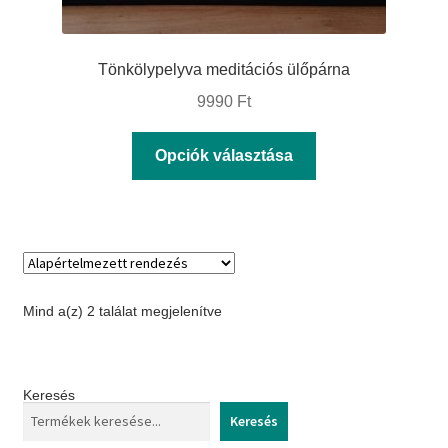
Tönkölypelyva meditációs ülőpárna
9990
Ft
Ennek
Opciók választása
a
terméknek
több
variációja
van.
Mind a(z) 2 találat megjelenítve
A
változatok
a
Keresés
termékoldalon
Keresés
választhatók