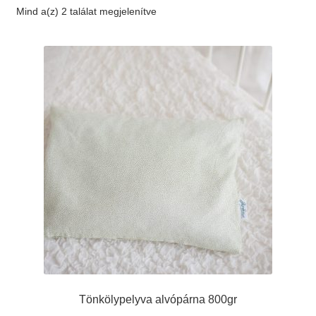
Mind a(z) 2 találat megjelenítve
Elérhetőség
AJÁNLATKÉRÉS
Tönkölypelyva alvópárna 800gr