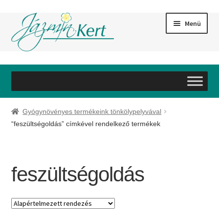
Ugrás
Kilépés
Menü
a
a
navigációhoz
tartalomba
Bemutatkozás
Szolgáltatások
Gyógynövényes termékeink tönkölypelyvával
Webáruház
“feszültségoldás” címkével rendelkező termékek
Referenciák
feszültségoldás
Galéria
Partnereink