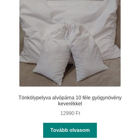
A
változatok
a
termékoldalon
választhatók
ki
Tönkölypelyva alvópárna 10 féle gyógynövény
keverékkel
12990
Ft
Tovább olvasom