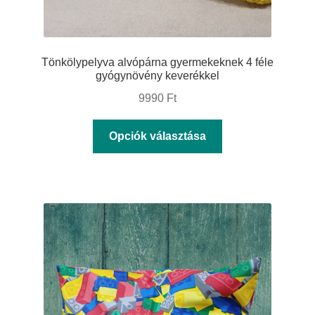
Tönkölypelyva alvópárna gyermekeknek 4 féle
gyógynövény keverékkel
9990
Ft
Ennek
Opciók választása
a
terméknek
több
variációja
van.
A
változatok
a
termékoldalon