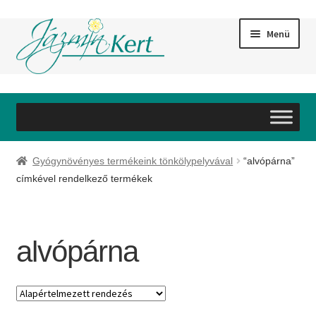
Ugrás
Kilépés
Menü
a
a
navigációhoz
tartalomba
Bemutatkozás
Szolgáltatások
Gyógynövényes termékeink tönkölypelyvával
“alvópárna”
Webáruház
címkével rendelkező termékek
Referenciák
alvópárna
Galéria
Partnereink