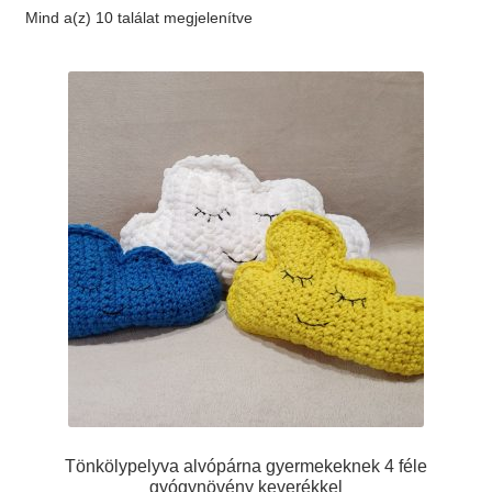
Mind a(z) 10 találat megjelenítve
Elérhetőség
AJÁNLATKÉRÉS
Tönkölypelyva alvópárna gyermekeknek 4 féle
gyógynövény keverékkel