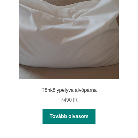
változatok
a
termékoldalon
választhatók
ki
Tönkölypelyva alvópárna
7490
Ft
Tovább olvasom