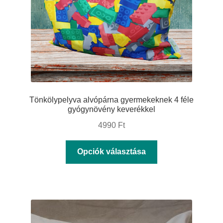
választhatók
ki
Tönkölypelyva alvópárna gyermekeknek 4 féle
gyógynövény keverékkel
4990
Ft
Ennek
Opciók választása
a
terméknek
több
variációja
van.