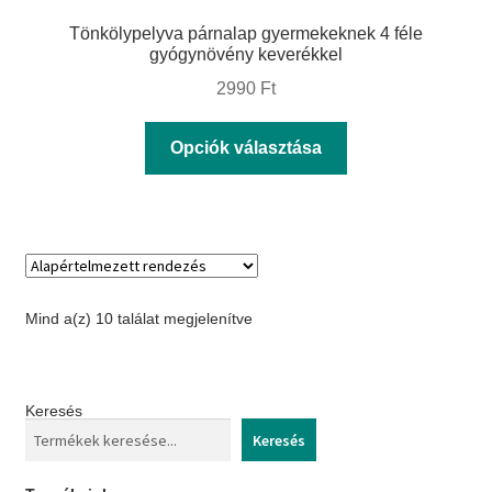
Tönkölypelyva párnalap gyermekeknek 4 féle
gyógynövény keverékkel
2990
Ft
Ennek
Opciók választása
a
terméknek
több
variációja
van.
Mind a(z) 10 találat megjelenítve
A
változatok
a
Keresés
termékoldalon
Keresés
választhatók
ki