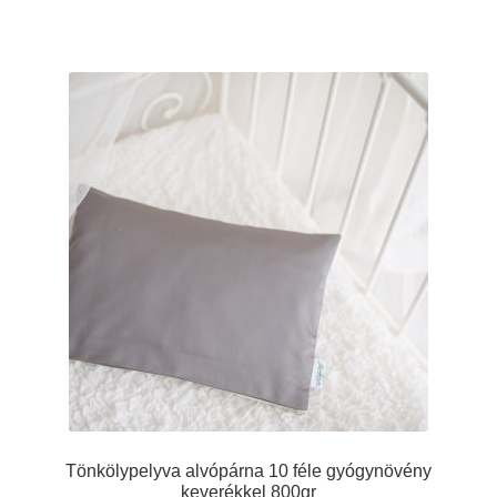
Tönkölypelyva alvópárna 10 féle gyógynövény
keverékkel 800gr