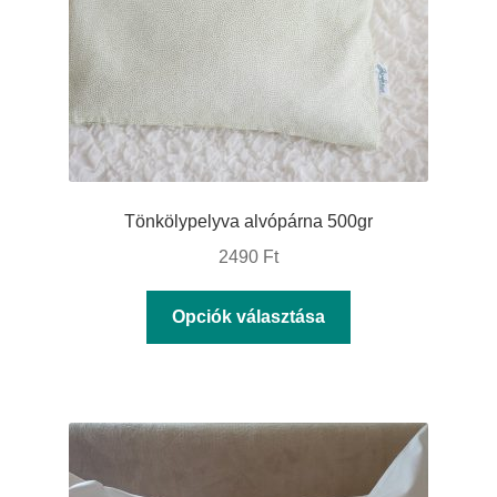
választhatók
ki
Tönkölypelyva alvópárna 500gr
2490
Ft
Ennek
Opciók választása
a
terméknek
több
variációja
van.
A