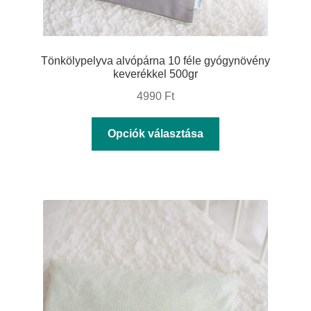
Tönkölypelyva alvópárna 10 féle gyógynövény
keverékkel 500gr
4990
Ft
Ennek
Opciók választása
a
terméknek
több
variációja
van.
A
változatok
a
termékoldalon